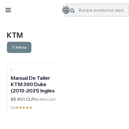
SERVICIO DE BÚSQUEDA DE INFORMACIÓN AUTOMOTRIZ
Inicio
Manuales de taller
KTM
KTM
Filtros
|
-10%
OFF
Manual De Taller
KTM 390 Duke
(2013-2021) Ingles
$8.901 CLP
$9.890 CLP
5.0