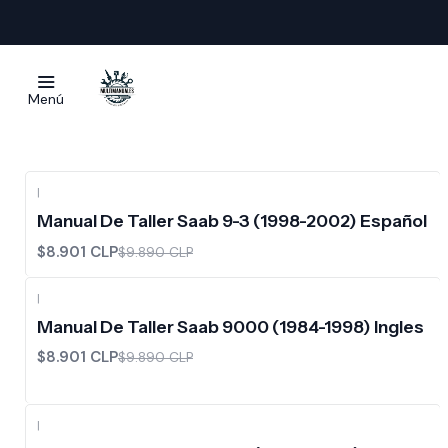
Saab
Menú
|
-10%
OFF
Manual De Taller Saab 9-3 (1998-2002) Español
$8.901 CLP
$9.890 CLP
|
-10%
OFF
Manual De Taller Saab 9000 (1984-1998) Ingles
$8.901 CLP
$9.890 CLP
|
-10%
OFF