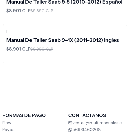
Manual De Taller Saab 9-5 (2010–2012) Español
$8.901 CLP
$9.890 CLP
|
-10%
OFF
Manual De Taller Saab 9-4X (2011–2012) Ingles
$8.901 CLP
$9.890 CLP
FORMAS DE PAGO
CONTÁCTANOS
Flow
ventas@multimanuales.cl
Paypal
56931460208