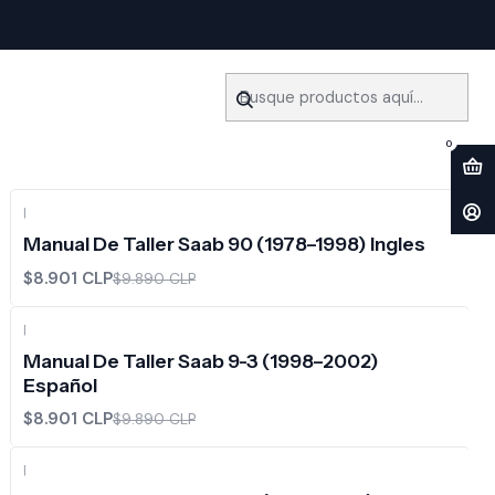
Filtros
0
|
-10%
OFF
Manual De Taller Saab 90 (1978–1998) Ingles
$8.901 CLP
$9.890 CLP
|
-10%
OFF
Manual De Taller Saab 9-3 (1998–2002)
Español
$8.901 CLP
$9.890 CLP
|
-10%
OFF