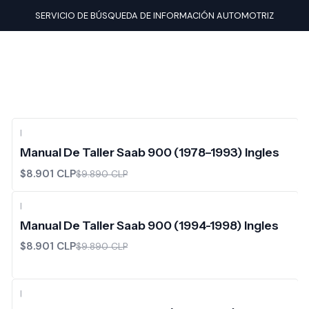
Inicio
Manuales de taller
Saab
SERVICIO DE BÚSQUEDA DE INFORMACIÓN AUTOMOTRIZ
|
-10%
OFF
Manual De Taller Saab 900 (1978–1993) Ingles
$8.901 CLP
$9.890 CLP
|
-10%
OFF
Manual De Taller Saab 900 (1994-1998) Ingles
$8.901 CLP
$9.890 CLP
|
-10%
OFF