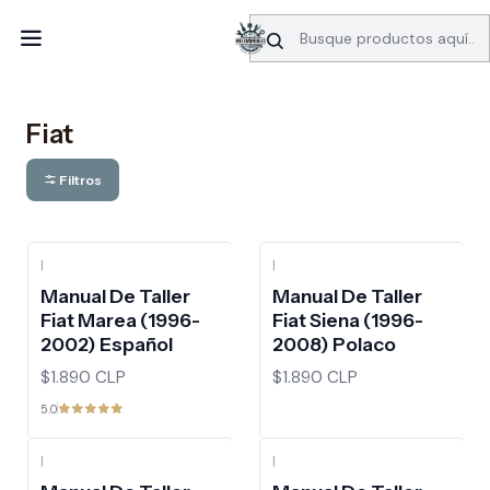
SERVICIO DE BÚSQUEDA DE INFORMACIÓN AUTOMOTRIZ
Inicio
Manuales de taller
Fiat
Fiat
Filtros
|
|
Manual De Taller
Manual De Taller
Fiat Marea (1996-
Fiat Siena (1996-
2002) Español
2008) Polaco
$1.890 CLP
$1.890 CLP
5.0
|
|
-10%
OFF