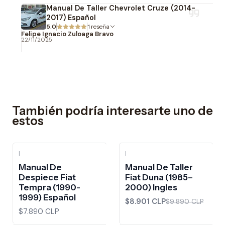
Manual De Taller Chevrolet Cruze (2014-
2017) Español
5.0
1 reseña
Felipe Ignacio Zuloaga Bravo
22/11/2025
También podría interesarte uno de
estos
|
|
-10%
OFF
Manual De
Manual De Taller
Despiece Fiat
Fiat Duna (1985–
Tempra (1990-
2000) Ingles
1999) Español
$8.901 CLP
$9.890 CLP
$7.890 CLP