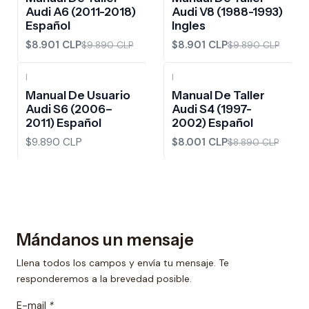
Audi A6 (2011-2018)
Audi V8 (1988-1993)
Español
Ingles
$8.901 CLP
$8.901 CLP
$9.890 CLP
$9.890 CLP
|
|
-10%
OFF
Manual De Usuario
Manual De Taller
Audi S6 (2006–
Audi S4 (1997-
2011) Español
2002) Español
$9.890 CLP
$8.001 CLP
$8.890 CLP
Mándanos un mensaje
Llena todos los campos y envía tu mensaje. Te
responderemos a la brevedad posible.
E-mail
*