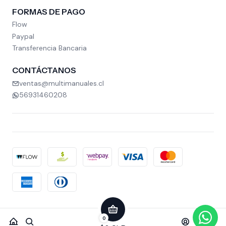
FORMAS DE PAGO
Flow
Paypal
Transferencia Bancaria
CONTÁCTANOS
ventas@multimanuales.cl
56931460208
2026 MULTIMANUALES.
0
Todos los derechos reservados.
Desarrollado por Jumpseller
.