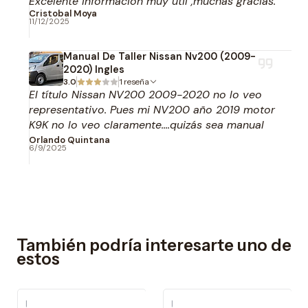
Excelente información muy util ,muchas gracias.
Cristobal Moya
11/12/2025
Manual De Taller Nissan Nv200 (2009-
2020) Ingles
3.0
1 reseña
El título Nissan NV200 2009-2020 no lo veo
representativo. Pues mi NV200 año 2019 motor
K9K no lo veo claramente....quizás sea manual
para K9K del año 2015 como vi
Orlando Quintana
6/9/2025
También podría interesarte uno de
estos
|
|