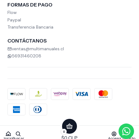
FORMAS DE PAGO
Flow
Paypal
Transferencia Bancaria
CONTÁCTANOS
ventas@multimanuales.cl
56931460208
2026 MULTIMANUALES.
0
Todos los derechos reservados.
Desarrollado por Jumpseller
.
$0 CLP
Inicio
Buscar
Acceso
Contacto