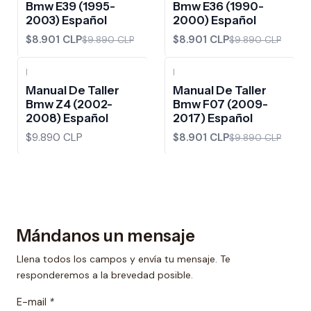
Bmw E39 (1995-
Bmw E36 (1990-
2003) Español
2000) Español
$8.901 CLP
$8.901 CLP
$9.890 CLP
$9.890 CLP
|
|
-10%
OFF
Manual De Taller
Manual De Taller
Bmw Z4 (2002-
Bmw F07 (2009-
2008) Español
2017) Español
$9.890 CLP
$8.901 CLP
$9.890 CLP
Mándanos un mensaje
Llena todos los campos y envía tu mensaje. Te
responderemos a la brevedad posible.
E-mail
*