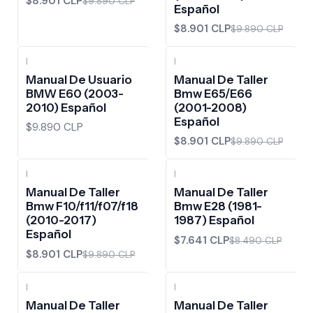
$8.901 CLP
$9.890 CLP
Español
$8.901 CLP
$9.890 CLP
|
|
-10%
OFF
Manual De Usuario
Manual De Taller
BMW E60 (2003-
Bmw E65/E66
2010) Español
(2001-2008)
Español
$9.890 CLP
$8.901 CLP
$9.890 CLP
|
|
-10%
OFF
-10%
OFF
Manual De Taller
Manual De Taller
Bmw F10/f11/f07/f18
Bmw E28 (1981-
(2010-2017)
1987) Español
Español
$7.641 CLP
$8.490 CLP
$8.901 CLP
$9.890 CLP
|
|
-10%
OFF
-10%
OFF
Manual De Taller
Manual De Taller