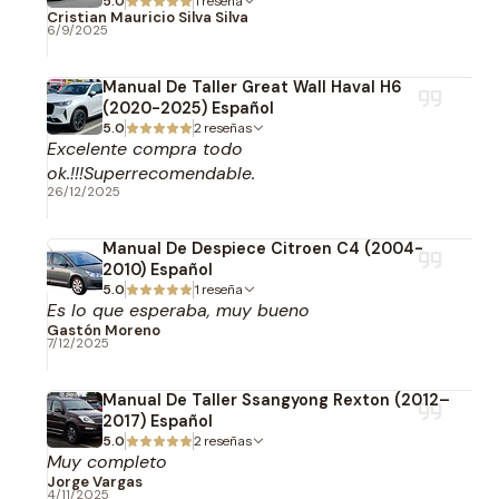
5.0
1 reseña
Cristian Mauricio Silva Silva
6/9/2025
Manual De Taller Great Wall Haval H6
(2020-2025) Español
5.0
2 reseñas
Excelente compra todo
ok.!!!Superrecomendable.
26/12/2025
Manual De Despiece Citroen C4 (2004-
2010) Español
5.0
1 reseña
Es lo que esperaba, muy bueno
Gastón Moreno
7/12/2025
Manual De Taller Ssangyong Rexton (2012–
2017) Español
5.0
2 reseñas
Muy completo
Jorge Vargas
4/11/2025