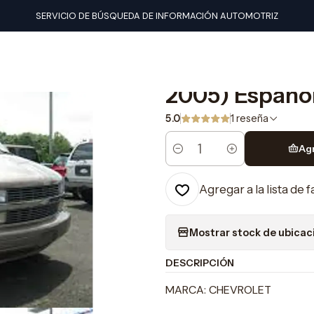
es de taller
Chevrolet
Manual De Taller Chevrolet Astro (1995-
SERVICIO DE BÚSQUEDA DE INFORMACIÓN AUTOMOTRIZ
|
Manual De Tal
2005) Españo
5.0
1 reseña
Ag
Cantidad
Agregar a la lista de 
Mostrar stock de ubicac
DESCRIPCIÓN
MARCA: CHEVROLET