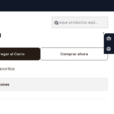
2005) Español
ler Chevrolet Astro (1995-
l
0
regar al Carro
Comprar ahora
favoritos
iones