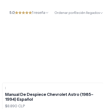
5.0
1 reseña
Ordenar por
Recién llegados
|
Manual De Despiece Chevrolet Astro (1985–
1994) Español
$8.890 CLP