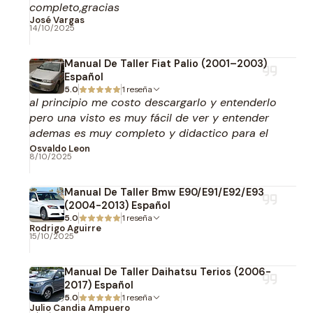
completo,gracias
José Vargas
14/10/2025
Manual De Taller Fiat Palio (2001–2003)
Español
5.0
1 reseña
al principio me costo descargarlo y entenderlo
pero una visto es muy fácil de ver y entender
ademas es muy completo y didactico para el
usuario 100% recomendable. La asistencia de
Osvaldo Leon
8/10/2025
multimanuales muy atenta a mis consultas
realizadas.
Manual De Taller Bmw E90/E91/E92/E93
(2004-2013) Español
5.0
1 reseña
Rodrigo Aguirre
15/10/2025
Manual De Taller Daihatsu Terios (2006-
2017) Español
5.0
1 reseña
Julio Candia Ampuero