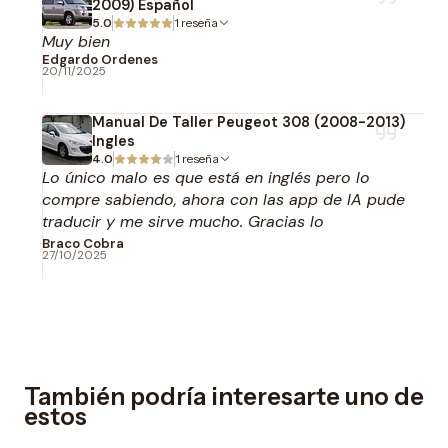
2009) Español
5.0
1 reseña
Muy bien
Edgardo Ordenes
20/11/2025
Manual De Taller Peugeot 308 (2008-2013)
Ingles
4.0
1 reseña
Lo único malo es que está en inglés pero lo
compre sabiendo, ahora con las app de IA pude
traducir y me sirve mucho. Gracias lo
recomiendo.
Braco Cobra
27/10/2025
También podría interesarte uno de
estos