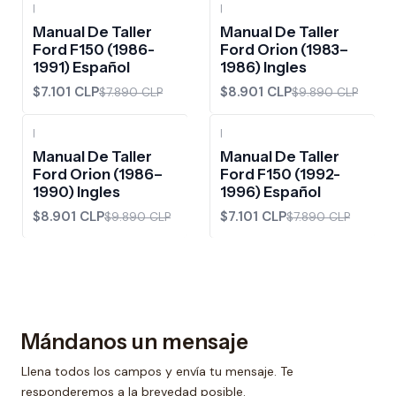
|
|
-10%
OFF
-10%
OFF
Manual De Taller
Manual De Taller
Ford F150 (1986-
Ford Orion (1983–
1991) Español
1986) Ingles
$7.101 CLP
$8.901 CLP
$7.890 CLP
$9.890 CLP
|
|
-10%
OFF
-10%
OFF
Manual De Taller
Manual De Taller
Ford Orion (1986–
Ford F150 (1992-
1990) Ingles
1996) Español
$8.901 CLP
$7.101 CLP
$9.890 CLP
$7.890 CLP
Mándanos un mensaje
Llena todos los campos y envía tu mensaje. Te
responderemos a la brevedad posible.