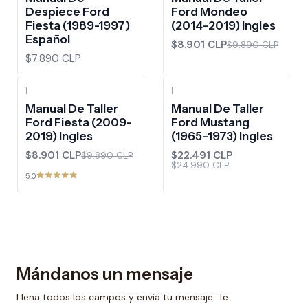
Despiece Ford
Ford Mondeo
Fiesta (1989-1997)
(2014–2019) Ingles
Español
$8.901 CLP
$9.890 CLP
$7.890 CLP
|
|
-10%
OFF
-10%
OFF
Manual De Taller
Manual De Taller
Ford Fiesta (2009-
Ford Mustang
2019) Ingles
(1965–1973) Ingles
$8.901 CLP
$22.491 CLP
$9.890 CLP
$24.990 CLP
5.0
Mándanos un mensaje
Llena todos los campos y envía tu mensaje. Te