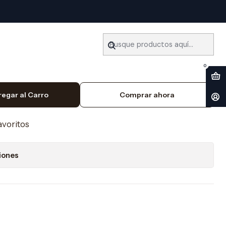
17) Ingles
ler Honda Odyssey (2011-
0
regar al Carro
Comprar ahora
favoritos
iones