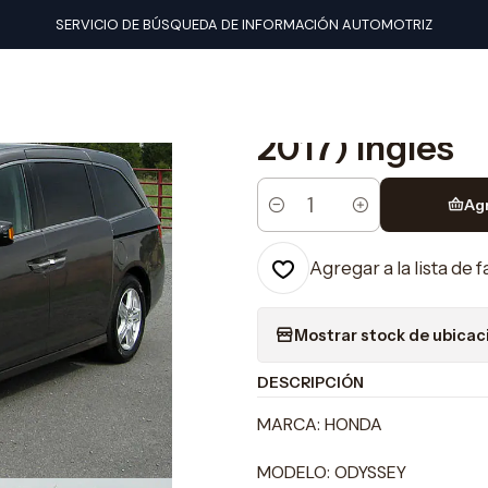
nuales de taller
Honda
Manual De Taller Honda Odyssey (2011-20
SERVICIO DE BÚSQUEDA DE INFORMACIÓN AUTOMOTRIZ
|
Manual De Tal
2017) Ingles
Ag
Cantidad
Agregar a la lista de 
Mostrar stock de ubicac
DESCRIPCIÓN
MARCA: HONDA
MODELO: ODYSSEY