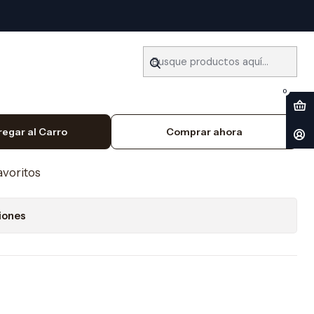
03) Ingles
ler Honda S2000 (1999-
0
regar al Carro
Comprar ahora
favoritos
iones