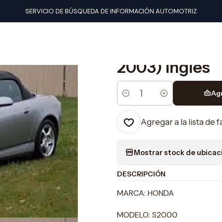
nuales de taller
Honda
Manual De Taller Honda S2000 (1999-20
SERVICIO DE BÚSQUEDA DE INFORMACIÓN AUTOMOTRIZ
|
Manual De Tal
2003) Ingles
Ag
Cantidad
Agregar a la lista de 
Mostrar stock de ubicac
DESCRIPCIÓN
MARCA: HONDA
MODELO: S2000