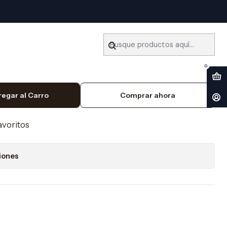
011) Español
ler Hyundai Matrix (2002-
0
regar al Carro
Comprar ahora
favoritos
iones