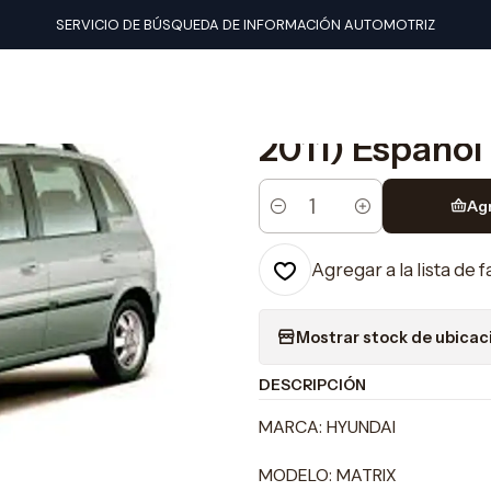
ales de taller
Hyundai
Manual De Taller Hyundai Matrix (2002-2
SERVICIO DE BÚSQUEDA DE INFORMACIÓN AUTOMOTRIZ
|
Manual De Tal
2011) Español
Ag
Cantidad
Agregar a la lista de 
Mostrar stock de ubicac
DESCRIPCIÓN
MARCA: HYUNDAI
MODELO: MATRIX