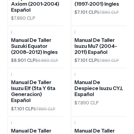
Axiom (2001-2004)
(1997-2001) Ingles
Español
$7.101 CLP
$7.890 CLP
$7.890 CLP
|
|
-10%
OFF
-10%
OFF
Manual De Taller
Manual De Taller
Suzuki Equator
Isuzu Mu7 (2004-
(2008–2012) Ingles
2011) Español
$8.901 CLP
$7.101 CLP
$9.890 CLP
$7.890 CLP
|
|
-10%
OFF
Manual De Taller
Manual De
Isuzu Elf (5ta Y 6ta
Despiece Isuzu CYJ,
Generacion)
Español
Español
$7.890 CLP
$7.101 CLP
$7.890 CLP
|
|
-10%
OFF
Manual De Taller
Manual De Taller