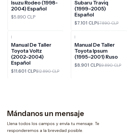
Isuzu Rodeo (1998-
Subaru Traviq
2004) Español
(1999–2005)
Español
$5.890 CLP
$7.101 CLP
$7.890 CLP
|
|
-10%
OFF
-10%
OFF
Manual De Taller
Manual De Taller
Toyota Voltz
Toyota Ipsum
(2002–2004)
(1995–2001) Ruso
Español
$8.901 CLP
$9.890 CLP
$11.601 CLP
$12.890 CLP
Mándanos un mensaje
Llena todos los campos y envía tu mensaje. Te
responderemos a la brevedad posible.