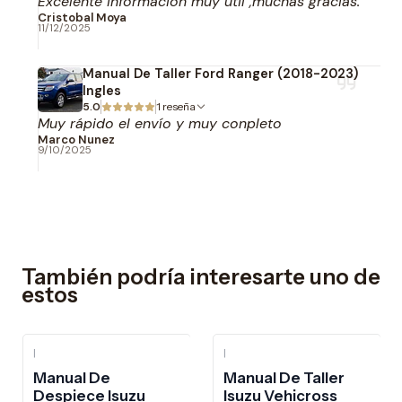
Excelente información muy util ,muchas gracias.
Cristobal Moya
11/12/2025
Manual De Taller Ford Ranger (2018-2023)
Ingles
5.0
1 reseña
Muy rápido el envío y muy conpleto
Marco Nunez
9/10/2025
También podría interesarte uno de
estos
|
|
-10%
OFF
Manual De
Manual De Taller
Despiece Isuzu
Isuzu Vehicross