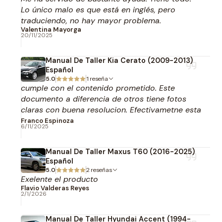
Lo único malo es que está en inglés, pero
traduciendo, no hay mayor problema.
Valentina Mayorga
20/11/2025
Manual De Taller Kia Cerato (2009-2013)
Español
5.0
1 reseña
cumple con el contenido prometido. Este
documento a diferencia de otros tiene fotos
claras con buena resolucion. Efectivametne esta
en español.
Franco Espinoza
6/11/2025
Manual De Taller Maxus T60 (2016-2025)
Español
5.0
2 reseñas
Exelente el producto
Flavio Valderas Reyes
2/1/2026
Manual De Taller Hyundai Accent (1994-