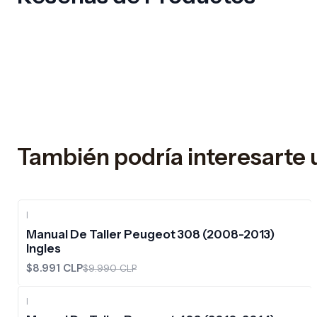
También podría interesarte 
|
-10%
OFF
Manual De Taller Peugeot 308 (2008-2013)
Ingles
$8.991 CLP
$9.990 CLP
|