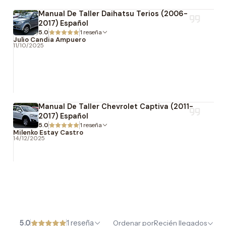
Manual De Taller Daihatsu Terios (2006-
2017) Español
5.0
1 reseña
Julio Candia Ampuero
11/10/2025
Manual De Taller Chevrolet Captiva (2011-
2017) Español
5.0
1 reseña
Milenko Estay Castro
14/12/2025
5.0
1 reseña
Ordenar por
Recién llegados