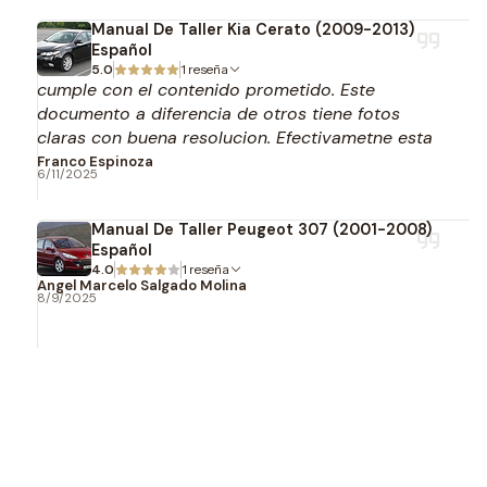
Manual De Taller Kia Cerato (2009-2013)
Español
5.0
1 reseña
cumple con el contenido prometido. Este
documento a diferencia de otros tiene fotos
claras con buena resolucion. Efectivametne esta
en español.
Franco Espinoza
6/11/2025
Manual De Taller Peugeot 307 (2001-2008)
Español
4.0
1 reseña
Angel Marcelo Salgado Molina
8/9/2025