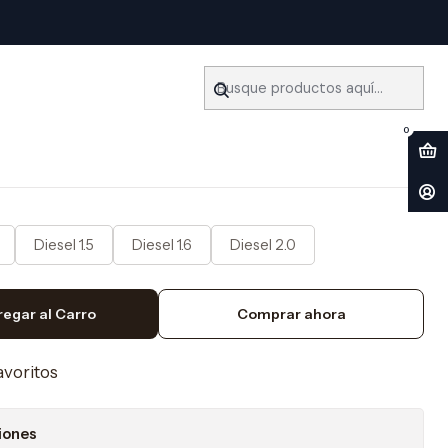
21) Ingles
ler Peugeot 308 (2013-2021)
0
Diesel 1.5
Diesel 1.6
Diesel 2.0
regar al Carro
Comprar ahora
favoritos
iones