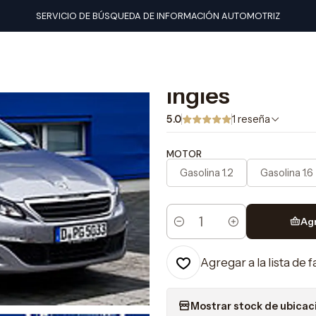
nuales de taller
Peugeot
Manual De Taller Peugeot 308 (2013-20
SERVICIO DE BÚSQUEDA DE INFORMACIÓN AUTOMOTRIZ
|
Manual De Tal
Ingles
5.0
1 reseña
MOTOR
Gasolina 1.2
Gasolina 1.6
Ag
Cantidad
Agregar a la lista de 
Mostrar stock de ubicac