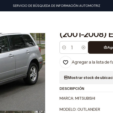
 de taller
Mitsubishi
Mnual De Taller Mitsubishi Outlander (200
SERVICIO DE BÚSQUEDA DE INFORMACIÓN AUTOMOTRIZ
|
Mnual De Tall
(2001-2008) 
Ag
Cantidad
Agregar a la lista de 
Mostrar stock de ubicac
DESCRIPCIÓN
MARCA: MITSUBISHI
MODELO: OUTLANDER