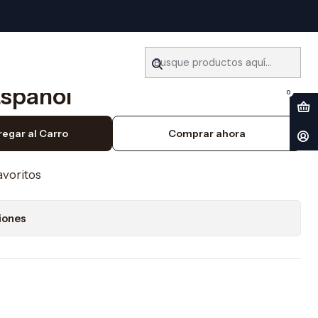
1-2008) Español
er Mitsubishi Outlander
Español
0
regar al Carro
Comprar ahora
favoritos
iones