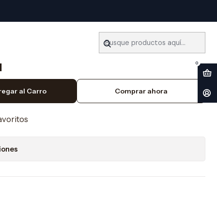
007) Español
piece Opel Agila (2000-
l
0
regar al Carro
Comprar ahora
favoritos
iones