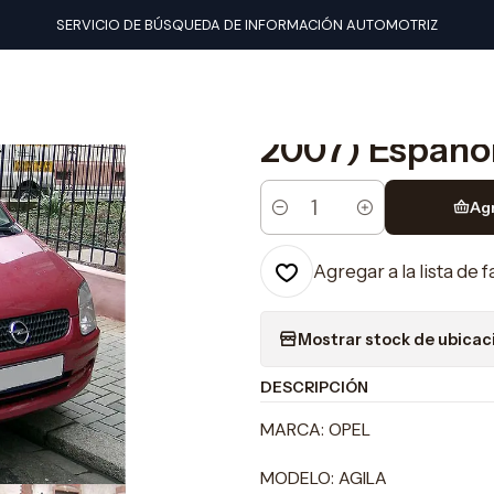
ales de despiece
Opel
Manual De Despiece Opel Agila (2000-2
SERVICIO DE BÚSQUEDA DE INFORMACIÓN AUTOMOTRIZ
|
Manual De Des
2007) Españo
Ag
Cantidad
Agregar a la lista de 
Mostrar stock de ubicac
DESCRIPCIÓN
MARCA: OPEL
MODELO: AGILA