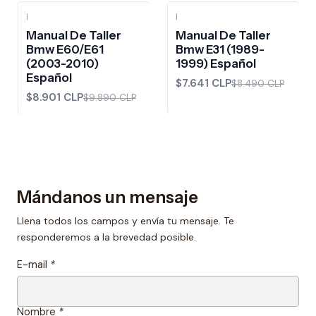
|
|
-10%
OFF
-10%
OFF
Manual De Taller
Manual De Taller
Bmw E60/E61
Bmw E31 (1989-
(2003-2010)
1999) Español
Español
$7.641 CLP
$8.490 CLP
$8.901 CLP
$9.890 CLP
Mándanos un mensaje
Llena todos los campos y envía tu mensaje. Te
responderemos a la brevedad posible.
E-mail
*
Nombre
*