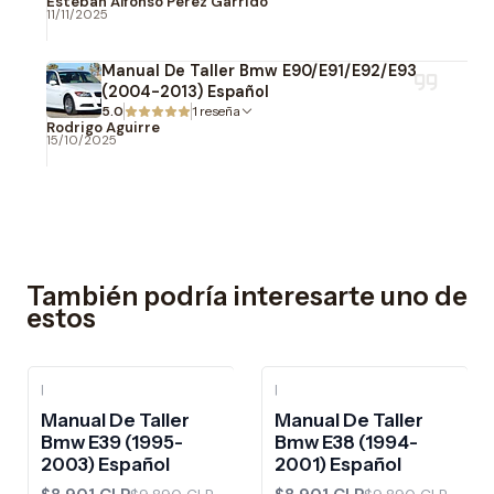
Esteban Alfonso Perez Garrido
11/11/2025
Manual De Taller Bmw E90/E91/E92/E93
(2004-2013) Español
5.0
1 reseña
Rodrigo Aguirre
15/10/2025
También podría interesarte uno de
estos
|
|
-10%
OFF
-10%
OFF
Manual De Taller
Manual De Taller
Bmw E39 (1995-
Bmw E38 (1994-
2003) Español
2001) Español