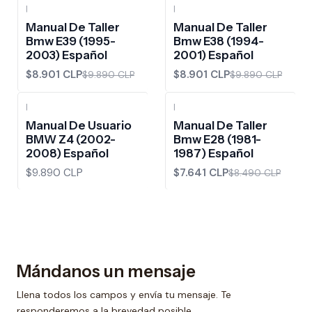
|
|
-10%
OFF
-10%
OFF
Manual De Taller
Manual De Taller
Bmw E39 (1995-
Bmw E38 (1994-
2003) Español
2001) Español
$8.901 CLP
$8.901 CLP
$9.890 CLP
$9.890 CLP
|
|
-10%
OFF
Manual De Usuario
Manual De Taller
BMW Z4 (2002-
Bmw E28 (1981-
2008) Español
1987) Español
$9.890 CLP
$7.641 CLP
$8.490 CLP
Mándanos un mensaje
Llena todos los campos y envía tu mensaje. Te
responderemos a la brevedad posible.