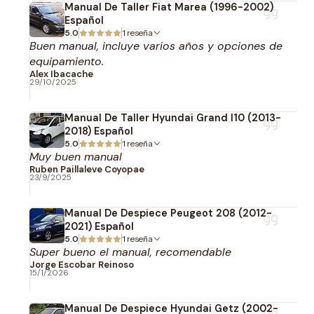
Manual De Taller Fiat Marea (1996-2002)
Español
5.0
1 reseña
Buen manual, incluye varios años y opciones de
equipamiento.
Alex Ibacache
29/10/2025
Manual De Taller Hyundai Grand I10 (2013-
2018) Español
5.0
1 reseña
Muy buen manual
Ruben Paillaleve Coyopae
23/9/2025
Manual De Despiece Peugeot 208 (2012-
2021) Español
5.0
1 reseña
Super bueno el manual, recomendable
Jorge Escobar Reinoso
15/1/2026
Manual De Despiece Hyundai Getz (2002-