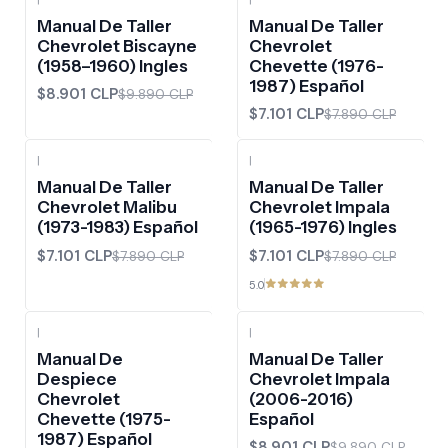
-10%
OFF
-10%
OFF
Manual De Taller
Manual De Taller
Chevrolet Biscayne
Chevrolet
(1958–1960) Ingles
Chevette (1976-
1987) Español
$8.901 CLP
$9.890 CLP
$7.101 CLP
$7.890 CLP
|
|
-10%
OFF
-10%
OFF
Manual De Taller
Manual De Taller
Chevrolet Malibu
Chevrolet Impala
(1973-1983) Español
(1965-1976) Ingles
$7.101 CLP
$7.101 CLP
$7.890 CLP
$7.890 CLP
5.0
|
|
-10%
OFF
Manual De
Manual De Taller
Despiece
Chevrolet Impala
Chevrolet
(2006-2016)
Chevette (1975-
Español
1987) Español
$8.901 CLP
$9.890 CLP