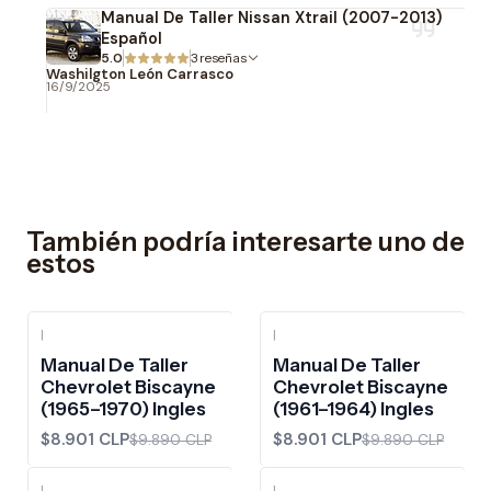
Manual De Taller Nissan Xtrail (2007-2013)
Español
5.0
3 reseñas
Washilgton León Carrasco
16/9/2025
También podría interesarte uno de
estos
|
|
-10%
OFF
-10%
OFF
Manual De Taller
Manual De Taller
Chevrolet Biscayne
Chevrolet Biscayne
(1965–1970) Ingles
(1961–1964) Ingles
$8.901 CLP
$8.901 CLP
$9.890 CLP
$9.890 CLP
|
|