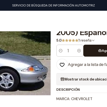
s de taller
Chevrolet
Manual De Taller Chevrolet Cavalier (199
SERVICIO DE BÚSQUEDA DE INFORMACIÓN AUTOMOTRIZ
|
Manual De Tall
2005) Españo
5.0
1 reseña
Ag
Cantidad
Agregar a la lista de 
Mostrar stock de ubicac
DESCRIPCIÓN
MARCA: CHEVROLET