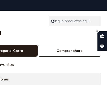
5-2005) Español
er Chevrolet Cavalier (1995-
l
0
regar al Carro
Comprar ahora
favoritos
iones