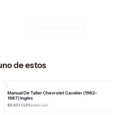
Cargar más reseñas
uno de estos
|
-10%
OFF
Manual De Taller Chevrolet Cavalier (1982–
1987) Ingles
$8.901 CLP
$9.890 CLP