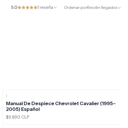
5.0
1 reseña
Ordenar por
Recién llegados
|
Manual De Despiece Chevrolet Cavalier (1995–
2005) Español
$9.890 CLP