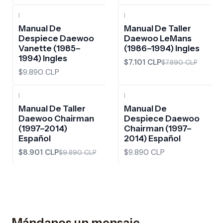
|
|
-10%
OFF
Manual De
Manual De Taller
Despiece Daewoo
Daewoo LeMans
Vanette (1985–
(1986–1994) Ingles
1994) Ingles
$7.101 CLP
$7.890 CLP
$9.890 CLP
|
|
-10%
OFF
Manual De Taller
Manual De
Daewoo Chairman
Despiece Daewoo
(1997–2014)
Chairman (1997–
Español
2014) Español
$8.901 CLP
$9.890 CLP
$9.890 CLP
Mándanos un mensaje