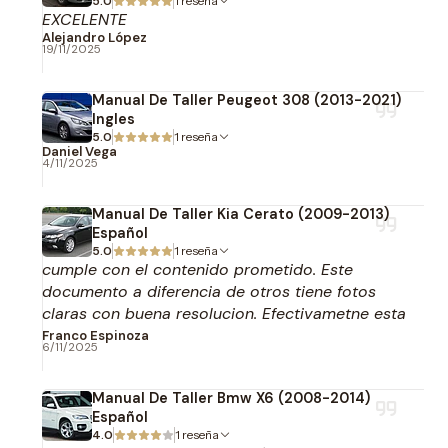
5.0
1 reseña
EXCELENTE
Alejandro López
19/11/2025
Manual De Taller Peugeot 308 (2013-2021)
Ingles
5.0
1 reseña
Daniel Vega
4/11/2025
Manual De Taller Kia Cerato (2009-2013)
Español
5.0
1 reseña
cumple con el contenido prometido. Este
documento a diferencia de otros tiene fotos
claras con buena resolucion. Efectivametne esta
en español.
Franco Espinoza
6/11/2025
Manual De Taller Bmw X6 (2008-2014)
Español
4.0
1 reseña