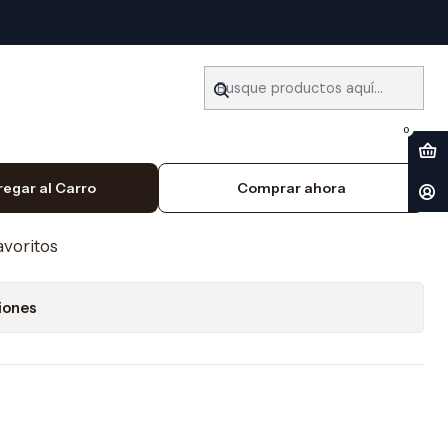
4) Español
ler Ford Explorer (1990-
0
regar al Carro
Comprar ahora
favoritos
iones