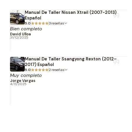
Manual De Taller Nissan Xtrail (2007-2013)
Español
5.0
3 reseñas
Bien completo
David Ulloa
31/12/2025
Manual De Taller Ssangyong Rexton (2012–
2017) Español
5.0
2 reseñas
Muy completo
Jorge Vargas
4/11/2025