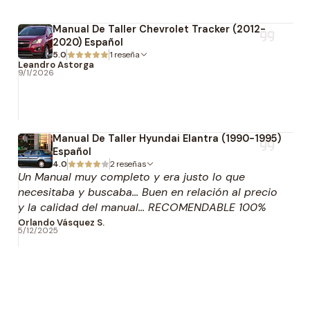
Manual De Taller Chevrolet Tracker (2012-
2020) Español
5.0
1 reseña
Leandro Astorga
9/1/2026
Manual De Taller Hyundai Elantra (1990-1995)
Español
4.0
2 reseñas
Un Manual muy completo y era justo lo que
necesitaba y buscaba... Buen en relación al precio
y la calidad del manual... RECOMENDABLE 100%
EL SERVICIO...!!!
Orlando Vásquez S.
5/12/2025