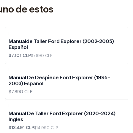
uno de estos
|
-10%
OFF
Manualde Taller Ford Explorer (2002-2005)
Español
$7.101 CLP
$7.890 CLP
|
Manual De Despiece Ford Explorer (1995–
2003) Español
$7.890 CLP
|
-10%
OFF
Manual De Taller Ford Explorer (2020-2024)
Ingles
$13.491 CLP
$14.990 CLP