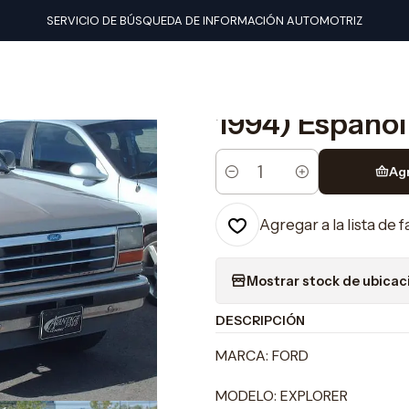
nuales de taller
Ford
Manual De Taller Ford Explorer (1990-199
SERVICIO DE BÚSQUEDA DE INFORMACIÓN AUTOMOTRIZ
|
Manual De Tal
1994) Español
Ag
Cantidad
Agregar a la lista de 
Mostrar stock de ubicac
DESCRIPCIÓN
MARCA: FORD
MODELO: EXPLORER