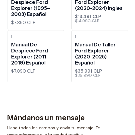
Despiece Ford
Ford Explorer
Explorer (1995–
(2020-2024) Ingles
2003) Español
$13.491 CLP
$14.990 CLP
$7.890 CLP
|
|
-10%
OFF
Manual De
Manual De Taller
Despiece Ford
Ford Explorer
Explorer (2011–
(2020-2025)
2019) Español
Español
$7.890 CLP
$35.991 CLP
$39.990 CLP
Mándanos un mensaje
Llena todos los campos y envía tu mensaje. Te
responderemos a la brevedad posible.