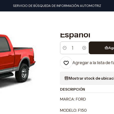
Manuales de taller
Ford
Manual De Taller Ford F150 (1997-2004)
SERVICIO DE BÚSQUEDA DE INFORMACIÓN AUTOMOTRIZ
|
Manual De Tal
Español
Ag
Cantidad
Agregar a la lista de 
Mostrar stock de ubicac
DESCRIPCIÓN
MARCA: FORD
MODELO: F150