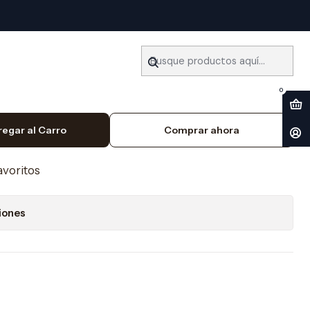
 Español
ler Ford F150 (1997-2004)
0
regar al Carro
Comprar ahora
favoritos
iones