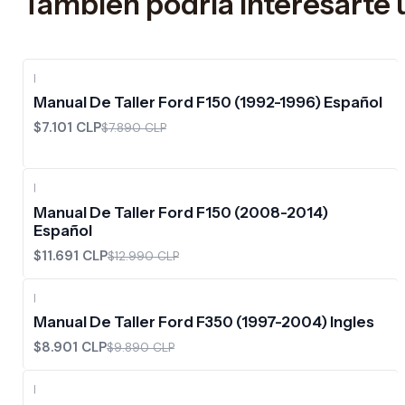
También podría interesarte 
|
-10%
OFF
Manual De Taller Ford F150 (1992-1996) Español
$7.101 CLP
$7.890 CLP
|
-10%
OFF
Manual De Taller Ford F150 (2008-2014)
Español
$11.691 CLP
$12.990 CLP
|
-10%
OFF
Manual De Taller Ford F350 (1997-2004) Ingles
$8.901 CLP
$9.890 CLP
|
-10%
OFF