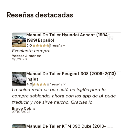
Reseñas destacadas
Manual De Taller Hyundai Accent (1994-
1999) Español
5.0
1 reseña
Excelente compra
Yesser Jimenez
9/1/2026
Manual De Taller Peugeot 308 (2008-2013)
Ingles
4.0
1 reseña
Lo único malo es que está en inglés pero lo
compre sabiendo, ahora con las app de IA pude
traducir y me sirve mucho. Gracias lo
recomiendo.
Braco Cobra
27/10/2025
Manual De Taller KTM 390 Duke (2013-