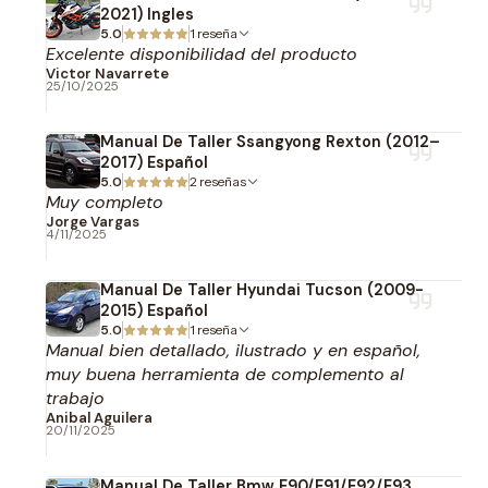
2021) Ingles
5.0
1 reseña
Excelente disponibilidad del producto
Victor Navarrete
25/10/2025
Manual De Taller Ssangyong Rexton (2012–
2017) Español
5.0
2 reseñas
Muy completo
Jorge Vargas
4/11/2025
Manual De Taller Hyundai Tucson (2009-
2015) Español
5.0
1 reseña
Manual bien detallado, ilustrado y en español,
muy buena herramienta de complemento al
trabajo
Anibal Aguilera
20/11/2025
Manual De Taller Bmw E90/E91/E92/E93