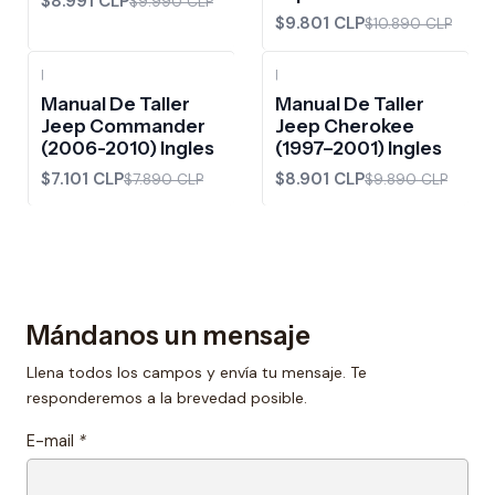
$8.991 CLP
$9.990 CLP
$9.801 CLP
$10.890 CLP
|
|
-10%
OFF
-10%
OFF
Manual De Taller
Manual De Taller
Jeep Commander
Jeep Cherokee
(2006-2010) Ingles
(1997–2001) Ingles
$7.101 CLP
$8.901 CLP
$7.890 CLP
$9.890 CLP
Mándanos un mensaje
Llena todos los campos y envía tu mensaje. Te
responderemos a la brevedad posible.
E-mail
*