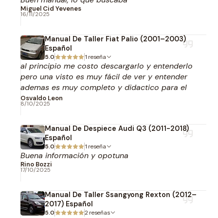
Miguel Cid Yevenes
16/11/2025
Manual De Taller Fiat Palio (2001–2003)
Español
5.0
1 reseña
al principio me costo descargarlo y entenderlo
pero una visto es muy fácil de ver y entender
ademas es muy completo y didactico para el
usuario 100% recomendable. La asistencia de
Osvaldo Leon
8/10/2025
multimanuales muy atenta a mis consultas
realizadas.
Manual De Despiece Audi Q3 (2011-2018)
Español
5.0
1 reseña
Buena información y opotuna
Rino Bozzi
17/10/2025
Manual De Taller Ssangyong Rexton (2012–
2017) Español
5.0
2 reseñas