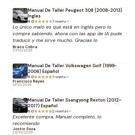
Manual De Taller Peugeot 308 (2008-2013)
Ingles
4.0
1 reseña
Lo único malo es que está en inglés pero lo
compre sabiendo, ahora con las app de IA pude
traducir y me sirve mucho. Gracias lo
recomiendo.
Braco Cobra
27/10/2025
Manual De Taller Volkswagen Golf (1999-
2006) Español
5.0
1 reseña
Francisco Reyes
13/10/2025
Manual De Taller Ssangyong Rexton (2012–
2017) Español
5.0
2 reseñas
Excelente compra, Manuel completo, lo
recomiendo
Jostin Soza
22/10/2025