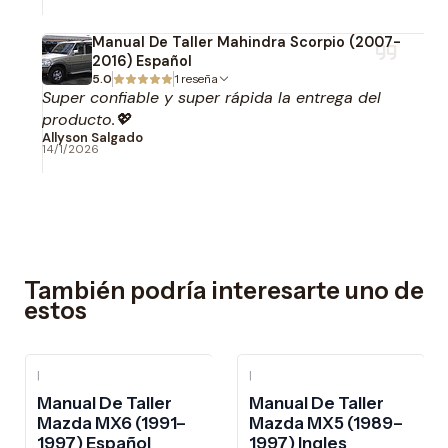
Manual De Taller Mahindra Scorpio (2007-
2016) Español
5.0
1 reseña
Super confiable y super rápida la entrega del
producto.💖
Allyson Salgado
14/1/2026
También podría interesarte uno de
estos
|
|
-10%
OFF
-10%
OFF
Manual De Taller
Manual De Taller
Mazda MX6 (1991–
Mazda MX5 (1989–
1997) Español
1997) Ingles