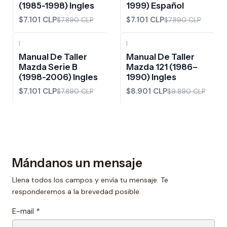
(1985-1998) Ingles
1999) Español
$7.101 CLP
$7.101 CLP
$7.890 CLP
$7.890 CLP
|
|
-10%
OFF
-10%
OFF
Manual De Taller
Manual De Taller
Mazda Serie B
Mazda 121 (1986–
(1998-2006) Ingles
1990) Ingles
$7.101 CLP
$8.901 CLP
$7.890 CLP
$9.890 CLP
Mándanos un mensaje
Llena todos los campos y envía tu mensaje. Te
responderemos a la brevedad posible.
E-mail
*