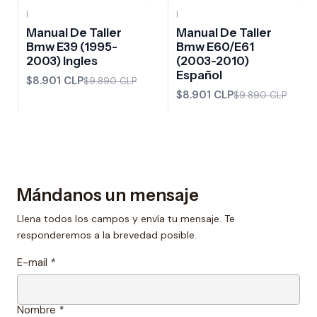
|
|
-10%
OFF
-10%
OFF
Manual De Taller
Manual De Taller
Bmw E39 (1995-
Bmw E60/E61
2003) Ingles
(2003-2010)
Español
$8.901 CLP
$9.890 CLP
$8.901 CLP
$9.890 CLP
Mándanos un mensaje
Llena todos los campos y envía tu mensaje. Te
responderemos a la brevedad posible.
E-mail
*
Nombre
*